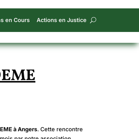
ns en Cours
Actions en Justice
ADEME
ADEME à Angers
. Cette rencontre
mois par notre association.