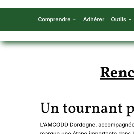
Comprendre
Adhérer
Outils
Renc
U
n tournant
L’AMCODD Dordogne, accompagnée d
marque une étape importante dans l